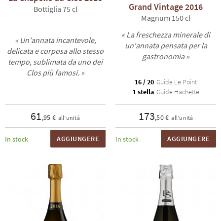
Grand Vintage 2016
Bottiglia 75 cl
Magnum 150 cl
« La freschezza minerale di
« Un'annata incantevole,
un'annata pensata per la
delicata e corposa allo stesso
gastronomia »
tempo, sublimata da uno dei
Clos più famosi. »
16 / 20
Guide Le Point
1 stella
Guide Hachette
61
173
,95 €
,50 €
all’unità
all’unità
AGGIUNGERE
AGGIUNGERE
In stock
In stock