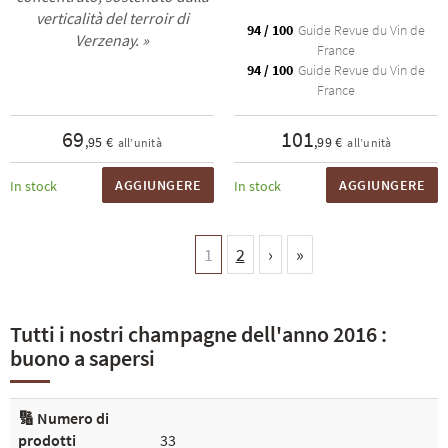
verticalità del terroir di
94 / 100
Guide Revue du Vin de
Verzenay. »
France
94 / 100
Guide Revue du Vin de
France
69
101
,95 €
,99 €
all’unità
all’unità
AGGIUNGERE
AGGIUNGERE
In stock
In stock
1
2
›
»
Tutti i nostri champagne dell'anno 2016 :
buono a sapersi
🔢 Numero di
prodotti
33