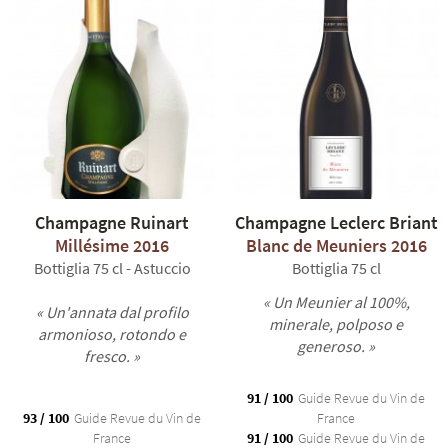
Champagne Ruinart
Champagne Leclerc Briant
Millésime 2016
Blanc de Meuniers 2016
Bottiglia 75 cl - Astuccio
Bottiglia 75 cl
« Un Meunier al 100%,
« Un'annata dal profilo
minerale, polposo e
armonioso, rotondo e
generoso. »
fresco. »
91 / 100
Guide Revue du Vin de
93 / 100
Guide Revue du Vin de
France
France
91 / 100
Guide Revue du Vin de