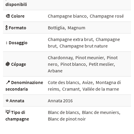
disponibili
🎨 Colore
Champagne bianco
,
Champagne rosé
🍾 Formato
Bottiglia
,
Magnum
Champagne extra brut
,
Champagne
↕️ Dosaggio
brut
,
Champagne brut nature
Chardonnay
,
Pinot meunier
,
Pinot
🍇 Cépage
nero
,
Pinot blanco
,
Petit meslier
,
Arbane
📍 Denominazione
Cote des blancs
,
Avize
,
Montagna di
secondaria
reims
,
Cramant
,
Vallée de la marne
⭐ Annata
Annata 2016
💡 Tipo di
Blanc de blancs
,
Blanc de meuniers
,
champagne
Blanc de pinot noir