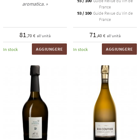
93 / 100
Guide Revue du Vin de
aromatica. »
France
93 / 100
Guide Revue du Vin de
France
81
71
,70 €
,40 €
all’unità
all’unità
AGGIUNGERE
AGGIUNGERE
In stock
In stock