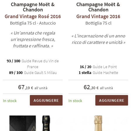
Champagne Moët &
Champagne Moët &
Chandon
Chandon
Grand Vintage Rosé 2016
Grand Vintage 2016
Bottiglia 75 cl - Astuccio
Bottiglia 75 cl
« Un'annata che regala
« L'incarnazione di un anno
un'espressione fresca,
ricco di carattere e unicità »
fruttata e raffinata. »
TI
93 / 100
Guide Revue du Vin de
France
16 / 20
Guide Le Point
89 / 100
Guide Gault & Millau
1 stella
Guide Hachette
67
62
,19 €
,30 €
all’unità
all’unità
AGGIUNGERE
AGGIUNGERE
In stock
In stock