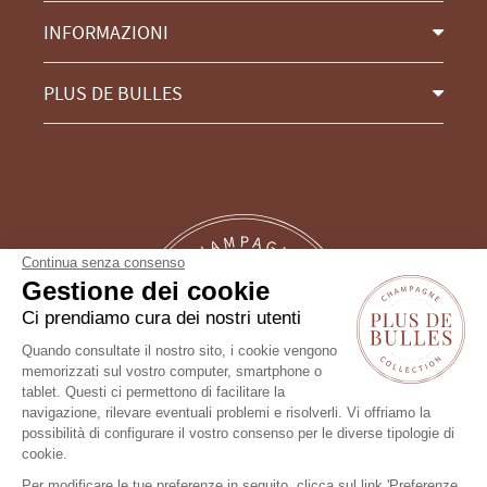
INFORMAZIONI
PLUS DE BULLES
Continua senza consenso
Gestione dei cookie
Ci prendiamo cura dei nostri utenti
Quando consultate il nostro sito, i cookie vengono
memorizzati sul vostro computer, smartphone o
tablet. Questi ci permettono di facilitare la
Un consiglio?
navigazione, rilevare eventuali problemi e risolverli. Vi offriamo la
possibilità di configurare il vostro consenso per le diverse tipologie di
Seguici !
cookie.
Per modificare le tue preferenze in seguito, clicca sul link 'Preferenze