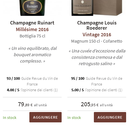
Champagne Ruinart
Champagne Louis
Roederer
Millésime 2016
Vintage 2016
Bottiglia 75 cl
Magnum 150 cl - Cofanetto
« Un vino equilibrato, dal
« Una cuvée d’eccezione dalla
bouquet aromatico
consistenza cremosa e dal
complesso. »
retrogusto salino »
93 / 100
Guide Revue du Vin de
95 / 100
Guide Revue du Vin de
France
France
4.00 / 5
l'opinione dei clienti (1)
5.00 / 5
l'opinione dei clienti (1)
79
205
,89 €
,95 €
all’unità
all’unità
AGGIUNGERE
AGGIUNGERE
In stock
In stock