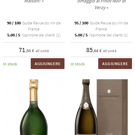
Maison! »
omaggio al Pinot Noir di
Verzy »
90 / 100
Guide Revue du Vin de
95 / 100
Guide Revue du Vin de
France
France
5.00 / 5
l'opinione dei clienti (1)
5.00 / 5
l'opinione dei clienti (1)
71
85
,50 €
,64 €
all’unità
all’unità
AGGIUNGERE
AGGIUNGERE
In stock
In stock