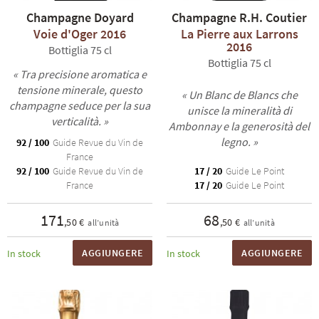
Champagne Doyard
Champagne R.H. Coutier
Voie d'Oger 2016
La Pierre aux Larrons
2016
Bottiglia 75 cl
Bottiglia 75 cl
« Tra precisione aromatica e
tensione minerale, questo
« Un Blanc de Blancs che
champagne seduce per la sua
unisce la mineralità di
verticalità. »
Ambonnay e la generosità del
legno. »
92 / 100
Guide Revue du Vin de
France
92 / 100
Guide Revue du Vin de
17 / 20
Guide Le Point
France
17 / 20
Guide Le Point
171
68
,50 €
,50 €
all’unità
all’unità
AGGIUNGERE
AGGIUNGERE
In stock
In stock