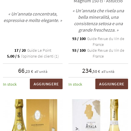
Magnum 150 cl - Astuccio
« Un'annata che rivela una
« Un'annata concentrata,
bella mineralità, una
espressiva e molto elegante. »
consistenza setosa e una
grande freschezza. »
93 / 100
Guide Revue du Vin de
France
17 / 20
Guide Le Point
93 / 100
Guide Revue du Vin de
5.00 / 5
l'opinione dei clienti (1)
France
66
234
,23 €
,50 €
all’unità
all’unità
AGGIUNGERE
AGGIUNGERE
In stock
In stock