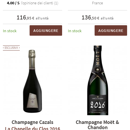
4.00 / 5
l'opinione dei clienti (1)
France
116
136
,95 €
,50 €
all’unità
all’unità
AGGIUNGERE
AGGIUNGERE
In stock
In stock
ESCLUSIVA
Champagne Cazals
Champagne Moët &
Chandon
La Chapelle du Clos 2016