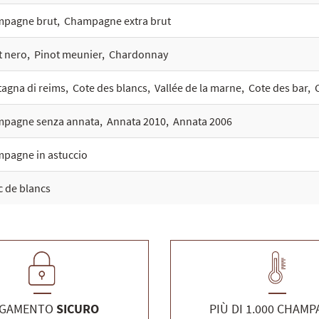
pagne brut
,
Champagne extra brut
t nero
,
Pinot meunier
,
Chardonnay
agna di reims
,
Cote des blancs
,
Vallée de la marne
,
Cote des bar
,
pagne senza annata
,
Annata 2010
,
Annata 2006
pagne in astuccio
c de blancs
AGAMENTO
SICURO
PIÙ DI 1.000 CHAM