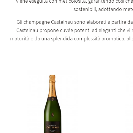
viene eseguita con meticolosità, garantendo così cha
sostenibili, adottando meto
Gli champagne Castelnau sono elaborati a partire da
Castelnau propone cuvée potenti ed eleganti che vi 
maturità e da una splendida complessità aromatica, al