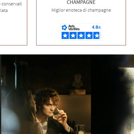
CHAMPAGNE
o conservati
Miglior enoteca di champagne
lata
Il Vostro Sommelier
Vi aiuto a trovare lo champagne ideale
Benvenuti in Champagne. 🥂
Sono il vostro Sommelier Plus-de-Bulles. Dalle
Grandi Case ai rari Vignerons, ho selezionato il
meglio per voi, spedito direttamente da Reims.