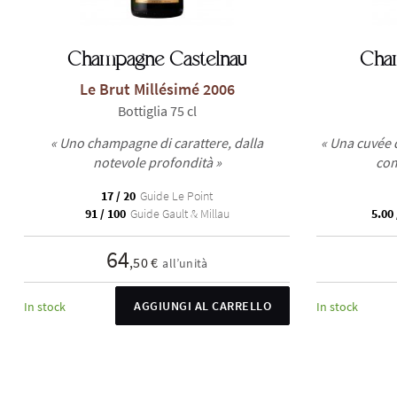
Champagne Castelnau
Cha
Le Brut Millésimé 2006
Bottiglia 75 cl
« Uno champagne di carattere, dalla
« Una cuvée d
notevole profondità »
com
17 / 20
Guide Le Point
91 / 100
Guide Gault & Millau
5.00 
64
,50 €
all’unità
AGGIUNGI AL CARRELLO
In stock
In stock