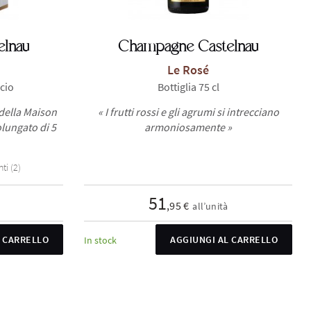
lnau
Champagne Castelnau
Le Rosé
ccio
Bottiglia 75 cl
 della Maison
« I frutti rossi e gli agrumi si intrecciano
lungato di 5
armoniosamente »
ti (2)
51
,95 €
all’unità
L CARRELLO
AGGIUNGI AL CARRELLO
In stock