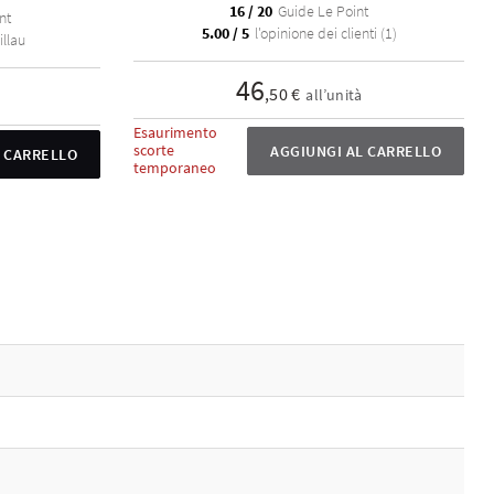
16 / 20
Guide Le Point
nt
5.00 / 5
l'opinione dei clienti (1)
llau
46
,50 €
all’unità
Esaurimento
scorte
AGGIUNGI AL CARRELLO
L CARRELLO
temporaneo