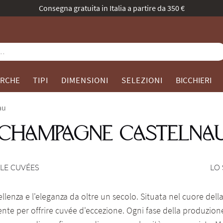
nostra identità evolve: stessa passione, nuovo volto. Scoprite la no
RCHE
TIPI
DIMENSIONI
SELEZIONI
BICCHIERI
au
CHAMPAGNE CASTELNA
LE CUVÉES
LO 
lenza e l'eleganza da oltre un secolo. Situata nel cuore dell
nte per offrire cuvée d'eccezione. Ogni fase della produzione,