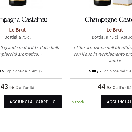
mpagne Castelnau
Champagne Caste
Le Brut
Le Brut
Bottiglia 75 cl
Bottiglia 75 cl - Astu
i grande maturità e dalla bella
« L'incarnazione dell'identità
plessità aromatica. »
con il suo invecchiamento pro
anni »
/ 5
l'opinione dei clienti (2)
5.00 / 5
l'opinione dei clien
43
44
,95 €
,95 €
all’unità
all’unità
AGGIUNGI AL CARRELLO
AGGIUNGI A
In stock