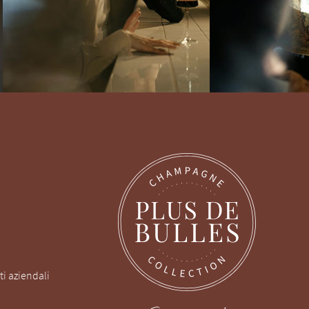
Cercate un messaggio regalo personalizzato
per un dono speciale o un Dosaggio Zero per il
vostro aperitivo?
ti aziendali
Aperitivo
Regalo
Blanc de blancs
Meno di 50€