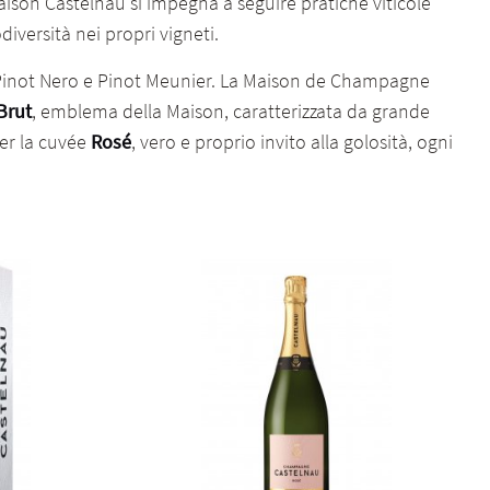
ison Castelnau si impegna a seguire pratiche viticole
iversità nei propri vigneti.
, Pinot Nero e Pinot Meunier. La Maison de Champagne
Brut
, emblema della Maison, caratterizzata da grande
per la cuvée
Rosé
, vero e proprio invito alla golosità, ogni