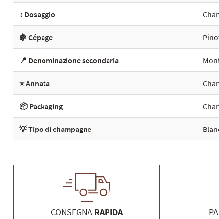
↕️ Dosaggio
Cham
🍇 Cépage
Pino
📍 Denominazione secondaria
Mont
⭐ Annata
Cham
📦 Packaging
Cham
💡 Tipo di champagne
Blan
CONSEGNA
RAPIDA
P