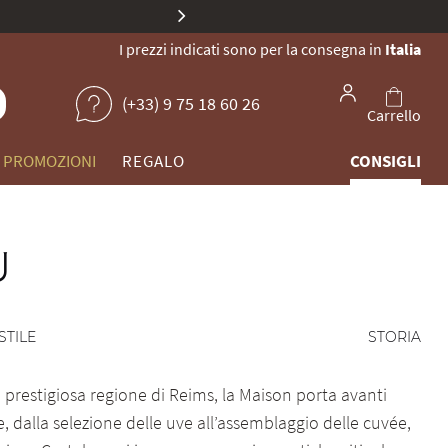
stra collezione di champagne unici.
I prezzi indicati sono per la consegna in
Italia
(+33) 9 75 18 60 26
Carrello
PROMOZIONI
REGALO
CONSIGLI
U
STILE
STORIA
a prestigiosa regione di Reims, la Maison porta avanti
 dalla selezione delle uve all’assemblaggio delle cuvée,