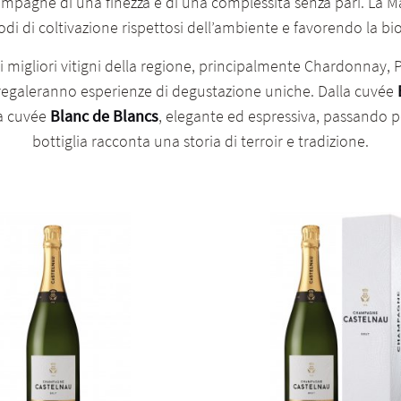
mpagne di una finezza e di una complessità senza pari. La Ma
di di coltivazione rispettosi dell’ambiente e favorendo la biod
i migliori vitigni della regione, principalmente Chardonnay
regaleranno esperienze di degustazione uniche. Dalla cuvée
la cuvée
Blanc de Blancs
, elegante ed espressiva, passando 
bottiglia racconta una storia di terroir e tradizione.