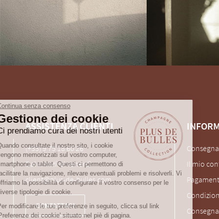
Continua senza consenso
Gestione dei cookie
ASSISTENZA CLIENTI
INFORM
Ci prendiamo cura dei nostri utenti
Quando consultate il nostro sito, i cookie
(+33) 9 75 18 60 26
Consegna
vengono memorizzati sul vostro computer,
Dal lunedì al venerdì
Il mio con
smartphone o tablet. Questi ci permettono di
facilitare la navigazione, rilevare eventuali problemi e risolverli. Vi
client@plus-de-bulles.com
Pagament
offriamo la possibilità di configurare il vostro consenso per le
diverse tipologie di cookie.
Condizion
CONTATTACI
Per modificare le tue preferenze in seguito, clicca sul link
Consegna 
'Preferenze dei cookie' situato nel piè di pagina.