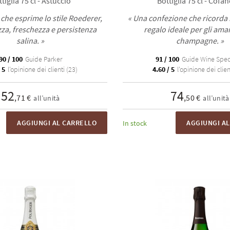
tiglia 75 cl - Astuccio
Bottiglia 75 cl - Cofan
che esprime lo stile Roederer,
« Una confezione che ricorda i
za, freschezza e persistenza
regalo ideale per gli aman
salina. »
champagne. »
90 / 100
Guide Parker
91 / 100
Guide Wine Spec
 5
l'opinione dei clienti (23)
4.60 / 5
l'opinione dei clien
52
74
,71 €
,50 €
all’unità
all’unità
AGGIUNGI AL CARRELLO
AGGIUNGI A
In stock