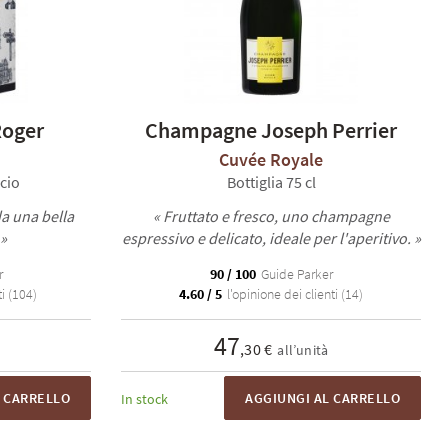
Roger
Champagne Joseph Perrier
Cuvée Royale
ccio
Bottiglia 75 cl
da una bella
« Fruttato e fresco, uno champagne
 »
espressivo e delicato, ideale per l'aperitivo. »
r
90 / 100
Guide Parker
i (104)
4.60 / 5
l'opinione dei clienti (14)
47
,30 €
all’unità
L CARRELLO
AGGIUNGI AL CARRELLO
In stock