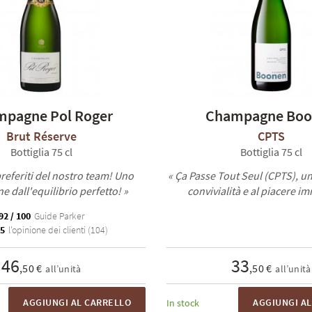
pagne Pol Roger
Champagne Boo
Brut Réserve
CPTS
Bottiglia 75 cl
Bottiglia 75 cl
referiti del nostro team! Uno
« Ça Passe Tout Seul (CPTS), u
 dall'equilibrio perfetto! »
convivialità e al piacere i
92 / 100
Guide Parker
 5
l'opinione dei clienti (104)
46
33
,50 €
,50 €
all’unità
all’unità
AGGIUNGI AL CARRELLO
AGGIUNGI A
In stock