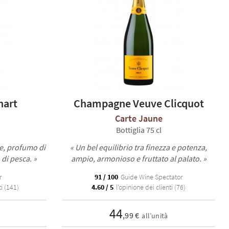
nart
Champagne Veuve Clicquot
Carte Jaune
Bottiglia 75 cl
ne, profumo di
« Un bel equilibrio tra finezza e potenza,
di pesca. »
ampio, armonioso e fruttato al palato. »
r
91 / 100
Guide Wine Spectator
i (141)
4.60 / 5
l'opinione dei clienti (76)
44
,99 €
all’unità