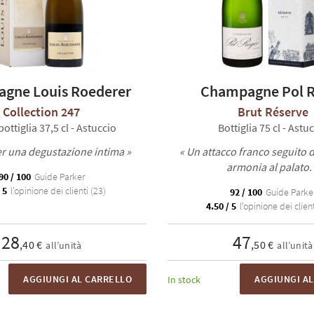
gne Louis Roederer
Champagne Pol 
Collection 247
Brut Réserve
ottiglia 37,5 cl - Astuccio
Bottiglia 75 cl - Astu
er una degustazione intima »
« Un attacco franco seguito 
armonia al palato.
90 / 100
Guide Parker
 5
l'opinione dei clienti (23)
92 / 100
Guide Parke
4.50 / 5
l'opinione dei client
28
47
,40 €
,50 €
all’unità
all’unità
AGGIUNGI AL CARRELLO
AGGIUNGI A
In stock