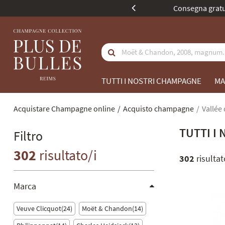
La nostra identità 
TUTTI I NOSTRI CHAMPAGNE
MA
Acquistare Champagne online
Acquisto champagne
Vallée
TUTTI I
Filtro
302
risultato/i
302
risultat
Marca
Veuve Clicquot
24
Moët & Chandon
14