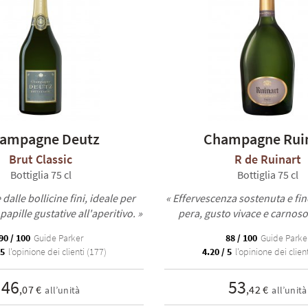
ampagne Deutz
Champagne Rui
Brut Classic
R de Ruinart
Bottiglia 75 cl
Bottiglia 75 cl
dalle bollicine fini, ideale per
« Effervescenza sostenuta e fi
 papille gustative all'aperitivo. »
pera, gusto vivace e carnoso 
90 / 100
Guide Parker
88 / 100
Guide Parke
 5
l'opinione dei clienti (177)
4.20 / 5
l'opinione dei client
46
53
,07 €
,42 €
all’unità
all’unità