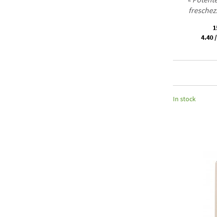
freschezz
1
4.40 /
In stock