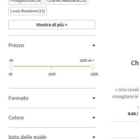
Philipponnat
14
Charles Heidsieck
13
Louis Roederer
13
Mostra di più
+
Prezzo
0€
200€ et +
Ch
0€
100€
200€
« Una cuvée 
risvegliare le
Formato
4.60 /
Colore
Voto delle guide