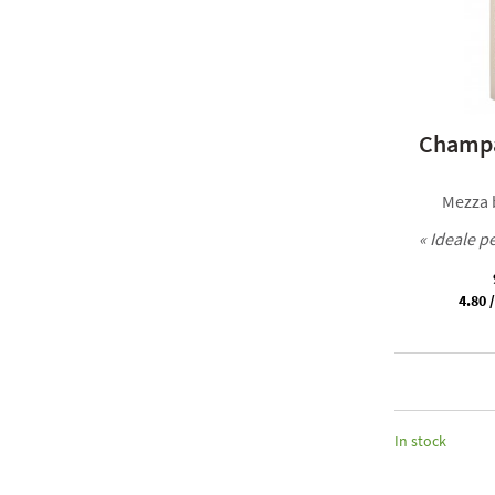
Champa
Mezza b
« Ideale p
4.80 /
In stock