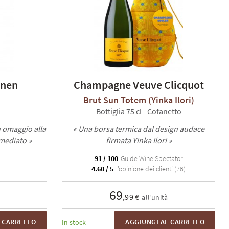
nen
Champagne Veuve Clicquot
Brut Sun Totem (Yinka Ilori)
Bottiglia 75 cl - Cofanetto
n omaggio alla
« Una borsa termica dal design audace
mmediato »
firmata Yinka Ilori »
91 / 100
Guide Wine Spectator
4.60 / 5
l'opinione dei clienti (76)
69
,99 €
all’unità
L CARRELLO
AGGIUNGI AL CARRELLO
In stock