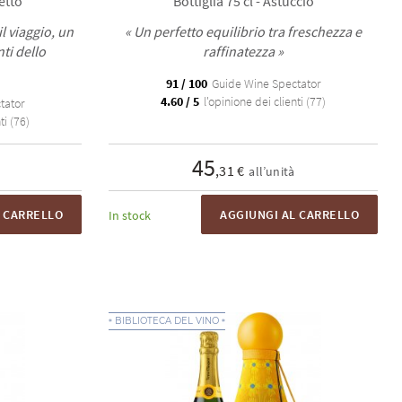
etto
Bottiglia 75 cl - Astuccio
l viaggio, un
« Un perfetto equilibrio tra freschezza e
ti dello
raffinatezza »
91 / 100
Guide Wine Spectator
4.60 / 5
l'opinione dei clienti (77)
tator
ti (76)
45
,31 €
all’unità
L CARRELLO
AGGIUNGI AL CARRELLO
In stock
BIBLIOTECA DEL VINO