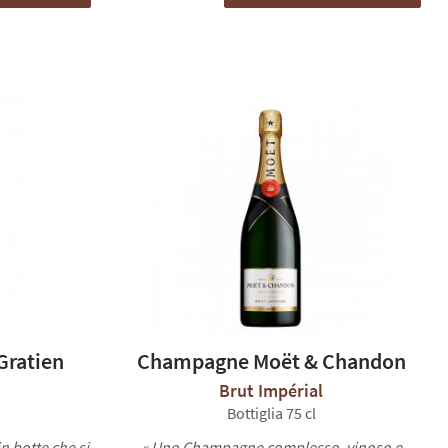
Gratien
Champagne Moët & Chandon
Brut Impérial
Bottiglia 75 cl
 botte che si
« Uno Champagne complesso, vinoso e