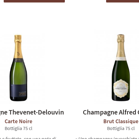
e Thevenet-Delouvin
Champagne Alfred 
Carte Noire
Brut Classique
Bottiglia 75 cl
Bottiglia 75 cl
 e fruttato, con una nota di
« Uno champagne invecchiato in