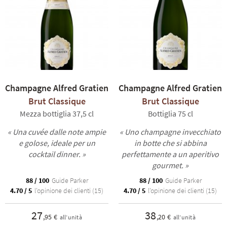
Il capo cantiniere, Nicolas Jaeger, elabora una gamma golosa e al
tempo stesso precisa a partire dai tre vitigni tradizionali della
regione: il Pinot Nero, lo Chardonnay e il Pinot Meunier. Grazie al
suo savoir-faire, riesce a trarre la quintessenza da ciascun vitigno.
Alla degustazione si ritrova questo filo conduttore che coniuga
tensione ed espressione aromatica. Il
Brut Classique
è un vero
successo, vinoso e fresco al tempo stesso, un modello nel suo
TI
genere. Il
Brut Rosé
è goloso, denso, proprio quello che ci vuole
Champagne Alfred Gratien
Champagne Alfred Gratien
per accompagnare una buona cucina. La degustazione prosegue
Brut Classique
Brut Classique
con le cuvée millesimate, capolavori di precisione, dal potenziale
Mezza bottiglia 37,5 cl
Bottiglia 75 cl
di invecchiamento immenso. Infine, la
Cuvée Paradis
è un
« Una cuvée dalle note ampie
« Uno champagne invecchiato
gioiello di complessità ed eleganza.
e golose, ideale per un
in botte che si abbina
cocktail dinner. »
perfettamente a un aperitivo
gourmet. »
88 / 100
Guide Parker
88 / 100
Guide Parker
4.70 / 5
l'opinione dei clienti (15)
4.70 / 5
l'opinione dei clienti (15)
27
38
,95 €
,20 €
all’unità
all’unità