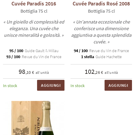
Cuvée Paradis 2016
Cuvée Paradis Rosé 2008
Bottiglia 75 cl
Bottiglia 75 cl
« Un gioiello di complessità ed
« Un'annata eccezionale che
eleganza. Una cuvée che
conferisce una dimensione
unisce mineralità e golosità. »
aggiuntiva a questa splendida
cuvée. »
95 / 100
Guide Gault & Millau
94 / 100
Revue du Vin de France
93 / 100
Revue du Vin de France
1 stella
Guide Hachette
98
102
,10 €
,26 €
all’unità
all’unità
AGGIUNGI
AGGIUNGI
In stock
In stock