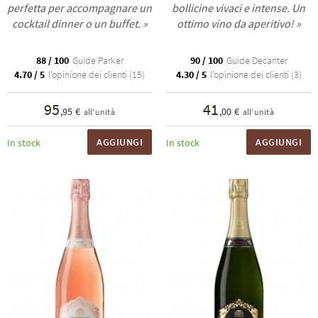
perfetta per accompagnare un
bollicine vivaci e intense. Un
cocktail dinner o un buffet. »
ottimo vino da aperitivo! »
88 / 100
Guide Parker
90 / 100
Guide Decanter
4.70 / 5
l'opinione dei clienti (15)
4.30 / 5
l'opinione dei clienti (3)
95
41
,95 €
,00 €
all’unità
all’unità
AGGIUNGI
AGGIUNGI
In stock
In stock