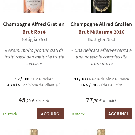
Champagne Alfred Gratien
Champagne Alfred Gratien
Brut Rosé
Brut Millésime 2016
Bottiglia 75 cl
Bottiglia 75 cl
« Aromi molto pronunciati di
« Una delicata effervescenza e
frutti rossi ben maturi e frutta
una notevole complessità
secca. »
aromatica »
92 / 100
Guide Parker
93 / 100
Revue du Vin de France
4.70 / 5
l'opinione dei clienti (6)
16.5 / 20
Guide Le Point
45
77
,20 €
,70 €
all’unità
all’unità
AGGIUNGI
AGGIUNGI
In stock
In stock