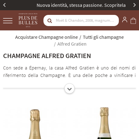
Nuova identità, stessa passione. Scopritela
Acquistare Champagne online
Tutti gli champagne
Alfred Gratien
CHAMPAGNE ALFRED GRATIEN
Con sede a Épernay, la casa Alfred Gratien è uno dei nomi di
riferimento della Champagne. È una delle poche a vinificare i
propri vini esclusivamente in botti di rovere, il che conferisce loro
una grande ricchezza aromatica. Per preservare la tensione tipica
degli champagne, le fermentazioni malolattiche vengono
interrotte. Gli aromi sono nitidi e ben definiti. Un’altra
particolarità della casa è che l’invecchiamento dei vini avviene
con tappi di sughero, sempre nell’ottica di favorire lo sviluppo dei
sapori.