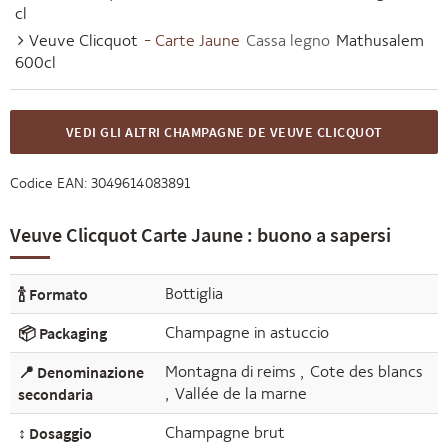
cl
Veuve Clicquot
- Carte Jaune
Cassa legno
Mathusalem
600cl
VEDI GLI ALTRI CHAMPAGNE DE VEUVE CLICQUOT
Codice EAN:
3049614083891
Veuve Clicquot Carte Jaune : buono a sapersi
🍾 Formato
Bottiglia
📦 Packaging
Champagne in astuccio
📍 Denominazione
Montagna di reims
,
Cote des blancs
secondaria
,
Vallée de la marne
↕️ Dosaggio
Champagne brut