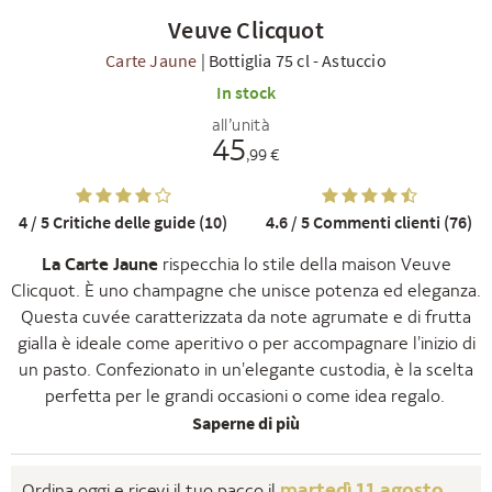
Veuve Clicquot
Carte Jaune
|
Bottiglia 75 cl
-
Astuccio
In stock
all’unità
45
,99 €
TI
4 / 5
Critiche delle guide (10)
4.6 / 5
Commenti clienti (76)
La Carte Jaune
rispecchia lo stile della maison Veuve
Clicquot. È uno champagne che unisce potenza ed eleganza.
Questa cuvée caratterizzata da note agrumate e di frutta
gialla è ideale come aperitivo o per accompagnare l'inizio di
un pasto. Confezionato in un'elegante custodia, è la scelta
perfetta per le grandi occasioni o come idea regalo.
Saperne di più
martedì 11 agosto
Ordina oggi e ricevi il tuo pacco il