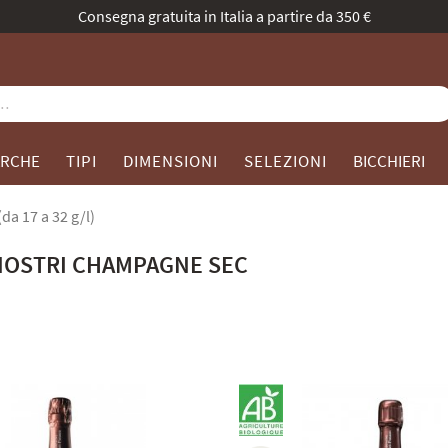
La nostra identità evolve: stessa passione, nuovo volto. Scopr
RCHE
TIPI
DIMENSIONI
SELEZIONI
BICCHIERI
da 17 a 32 g/l)
 NOSTRI CHAMPAGNE SEC