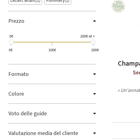
Leclerc Briant
1
Pommery
1
Prezzo
0€
200€ et +
0€
100€
200€
Champa
Se
Formato
« Un'annat
Colore
Voto delle guide
Valutazione media del cliente