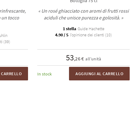
Bottiglia 75 cl
rinfrescante,
« Un rosé ghiacciato con aromi di frutti rossi
a un tocco
aciduli che unisce purezza e golosità. »
1 stella
Guide Hachette
4.90 / 5
l'opinione dei clienti (10)
uhlin
ti (39)
53
,26 €
all’unità
L CARRELLO
AGGIUNGI AL CARRELLO
In stock