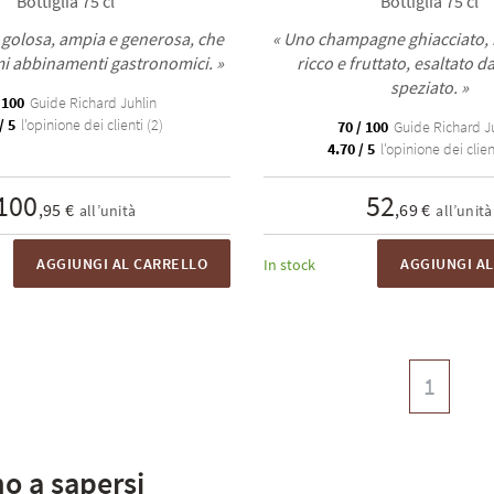
Bottiglia 75 cl
Bottiglia 75 cl
 golosa, ampia e generosa, che
« Uno champagne ghiacciato, 
mi abbinamenti gastronomici. »
ricco e fruttato, esaltato d
speziato. »
 100
Guide Richard Juhlin
/ 5
l'opinione dei clienti (2)
70 / 100
Guide Richard J
4.70 / 5
l'opinione dei clien
100
52
,95 €
,69 €
all’unità
all’unità
AGGIUNGI AL CARRELLO
AGGIUNGI A
In stock
1
o a sapersi