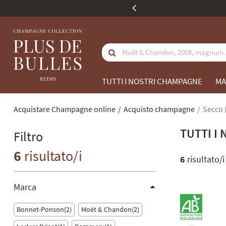
 Italia a partire da 350 €
TUTTI I NOSTRI CHAMPAGNE
MA
Acquistare Champagne online
Acquisto champagne
Secco (
TUTTI I
Filtro
6
risultato/i
6
risultato/i
Marca
Bonnet-Ponson
2
Moët & Chandon
2