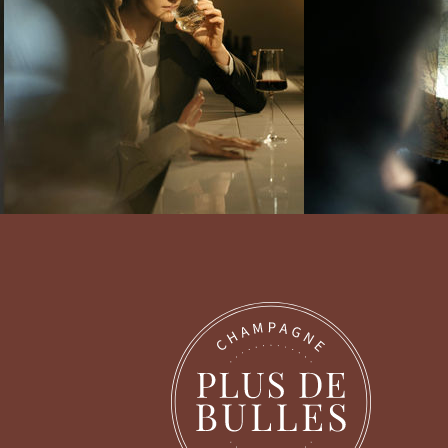
Sono il vostro Sommelier Plus-de-Bulles. Dalle
Grandi Case ai rari Vignerons, ho selezionato il
meglio per voi, spedito direttamente da Reims.
Cercate un messaggio regalo personalizzato
per un dono speciale o un Dosaggio Zero per il
vostro aperitivo?