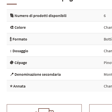
🔢 Numero di prodotti disponibili
6
🎨 Colore
Cham
🍾 Formato
Botti
↕️ Dosaggio
Cham
🍇 Cépage
Pino
📍 Denominazione secondaria
Mont
⭐ Annata
Cham