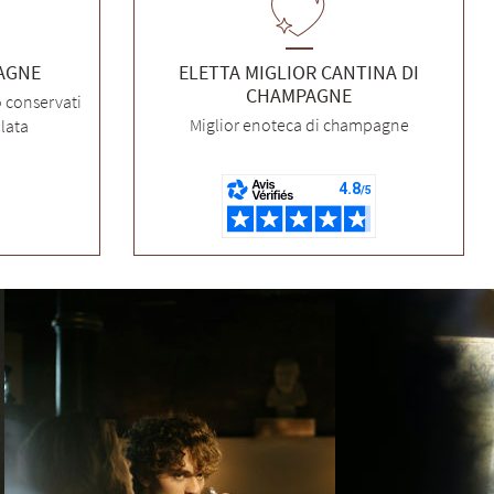
PAGNE
ELETTA MIGLIOR CANTINA DI
CHAMPAGNE
o conservati
Miglior enoteca di champagne
lata
Il Vostro Sommelier
Vi aiuto a trovare lo champagne ideale
Benvenuti in Champagne. 🥂