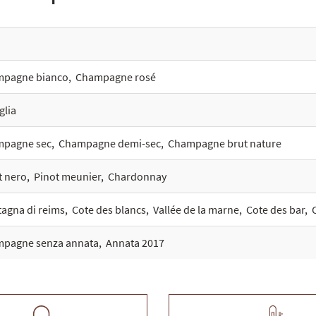
pagne bianco
,
Champagne rosé
glia
pagne sec
,
Champagne demi-sec
,
Champagne brut nature
t nero
,
Pinot meunier
,
Chardonnay
agna di reims
,
Cote des blancs
,
Vallée de la marne
,
Cote des bar
,
pagne senza annata
,
Annata 2017