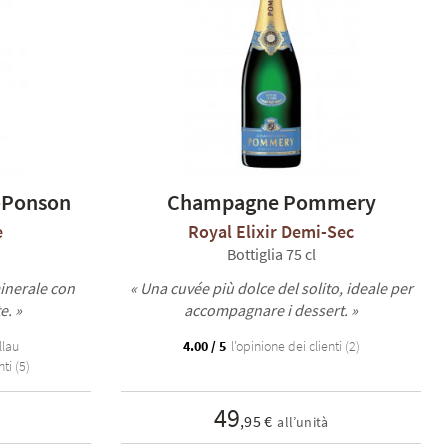
-Ponson
Champagne Pommery
e
Royal Elixir Demi-Sec
Bottiglia 75 cl
inerale con
« Una cuvée più dolce del solito, ideale per
e. »
accompagnare i dessert. »
llau
4.00 / 5
l'opinione dei clienti (2)
ti (5)
49
,95 €
all’unità