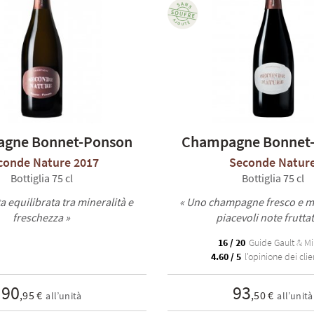
gne Bonnet-Ponson
Champagne Bonnet
conde Nature 2017
Seconde Natur
Bottiglia 75 cl
Bottiglia 75 cl
a equilibrata tra mineralità e
« Uno champagne fresco e m
freschezza »
piacevoli note fruttat
16 / 20
Guide Gault & Mi
4.60 / 5
l'opinione dei clien
90
93
,95 €
,50 €
all’unità
all’unità