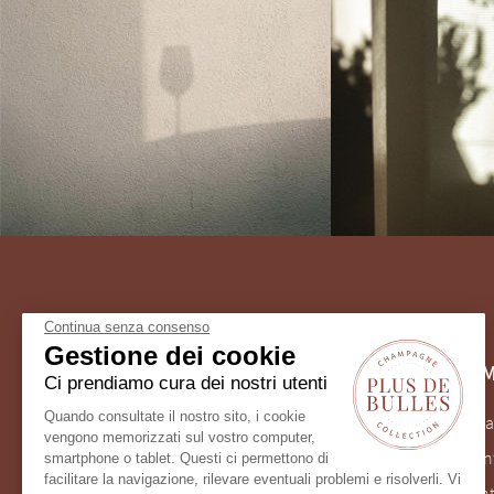
Continua senza consenso
Gestione dei cookie
ASSISTENZA CLIENTI
INFORM
Ci prendiamo cura dei nostri utenti
Quando consultate il nostro sito, i cookie
(+33) 9 75 18 60 26
Consegna
vengono memorizzati sul vostro computer,
Dal lunedì al venerdì
Il mio con
smartphone o tablet. Questi ci permettono di
facilitare la navigazione, rilevare eventuali problemi e risolverli. Vi
client@plus-de-bulles.com
Pagament