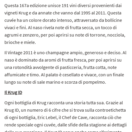
Questa 167a edizione unisce 191 vini diversi provenienti dai
vigneti Krug e da annate che vanno dal 1995 al 2011. Questa
cuvée ha un colore dorato intenso, attraversato da bollicine
vivaci e fini. Al naso rivela note di frutta secca, un tocco di
agrumi e zenzero, per poi aprirsi su note di torrone, nocciola,
brioche e miele.
Il Vintage 2011 è uno champagne ampio, generoso e deciso. Al
naso è dominato da aromi di frutta fresca, per poi aprirsi su
una rotondità avvolgente di pasticceria, frutta cotta, note
affumicate e timo. Al palato è cesellato e vivace, con un finale
lungo su note di sale marino e scorza di pompelmo.
Il Krug ID
Ogni bottiglia di Krug racconta una storia tutta sua. Grazie al
Krug ID, un numero di 6 cifre che si trova sulla controetichetta
di ogni bottiglia, Eric Lebel, il Chef de Cave, racconta ciò che
rende speciale ogni cuvée, dalle sfide della stagione ai dettagli