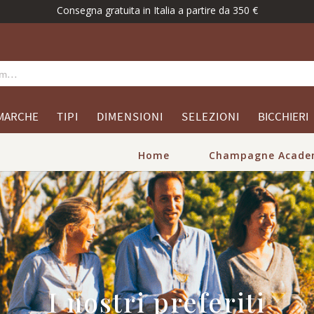
à evolve: stessa passione, nuovo volto. Scoprite la nostra collezione d
MARCHE
TIPI
DIMENSIONI
SELEZIONI
BICCHIERI
Home
Champagne Acade
I nostri preferiti