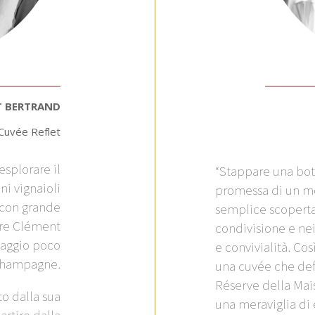
 BERTRAND
Cuvée Reflet
splorare il
“
Stappare una bot
ni vignaioli
promessa di un mo
è con grande
semplice scoperta 
are Clément
condivisione e nei
llaggio poco
e convivialità. Co
Champagne.
una cuvée che defin
Réserve della Mais
to dalla sua
una meraviglia di e
artire dalla