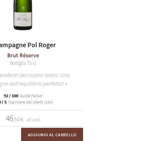
ampagne Pol Roger
Brut Réserve
Bottiglia 75 cl
preferiti del nostro team! Uno
e dall'equilibrio perfetto! »
92 / 100
Guide Parker
 / 5
l'opinione dei clienti (104)
46
,50 €
all’unità
AGGIUNGI AL CARRELLO