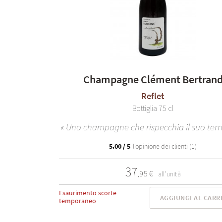
Champagne Clément Bertran
Reflet
Bottiglia 75 cl
« Uno champagne che rispecchia il suo terri
5.00 / 5
l'opinione dei clienti (1)
37
,95 €
all’unità
Esaurimento scorte
AGGIUNGI AL CARR
temporaneo