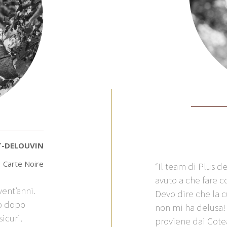
T-DELOUVIN
Carte Noire
“Il team di Plus d
avuto a che fare 
ent’anni.
Devo dire che la c
o dopo
non mi ha delusa
icuri.
proviene dai Cotea