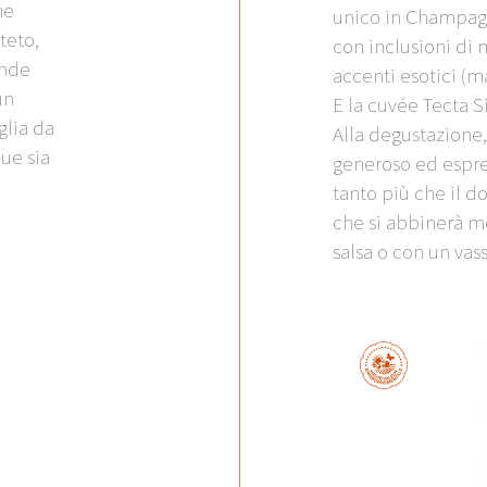
ne
unico in Champagn
teto,
con inclusioni di 
ande
accenti esotici (m
un
E la cuvée Tecta Si
glia da
Alla degustazione,
ue sia
generoso ed espres
tanto più che il 
che si abbinerà m
salsa o con un vas