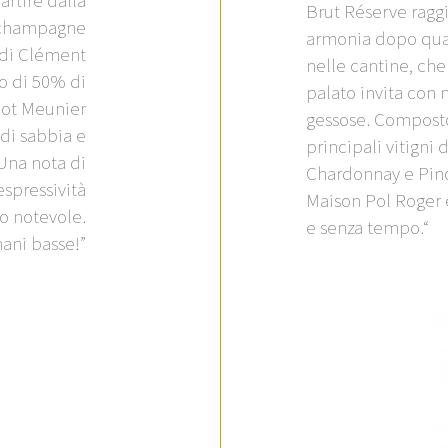
Brut Réserve ragg
 champagne
armonia dopo quat
o di Clément
nelle cantine, che
o di 50% di
palato invita con n
not Meunier
gessose. Composto 
o di sabbia e
principali vitigni
 Una nota di
Chardonnay e Pino
spressività
Maison Pol Roger è
o notevole.
e senza tempo.
“
mani basse!”