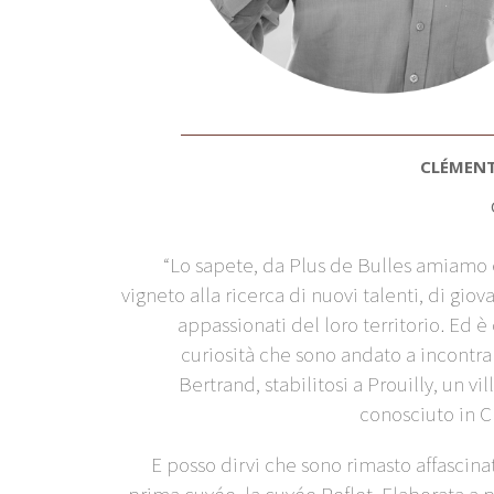
CLÉMENT
“
Lo sapete, da Plus de Bulles amiamo e
vigneto alla ricerca di nuovi talenti, di giova
appassionati del loro territorio. Ed 
curiosità che sono andato a incontr
Bertrand, stabilitosi a Prouilly, un vi
conosciuto in 
E posso dirvi che sono rimasto affascina
prima cuvée, la cuvée Reflet. Elaborata a p