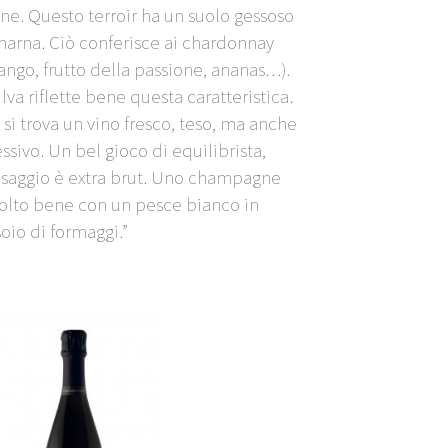
e. Questo terroir ha un suolo gessoso
marna. Ciò conferisce ai chardonnay
ango, frutto della passione, ananas…).
lva riflette bene questa caratteristica.
 si trova un vino fresco, teso, ma anche
sivo. Un bel gioco di equilibrista,
dosaggio è extra brut. Uno champagne
olto bene con un pesce bianco in
soio di formaggi.”