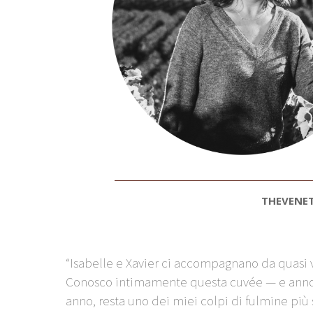
THEVENE
“Isabelle e Xavier ci accompagnano da quasi v
Conosco intimamente questa cuvée — e ann
anno, resta uno dei miei colpi di fulmine più s