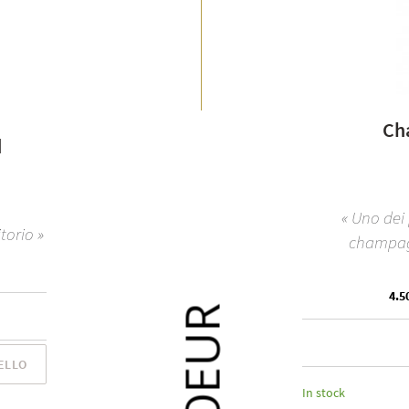
Ch
d
« Uno dei 
torio »
champagn
4.50
ELLO
In stock