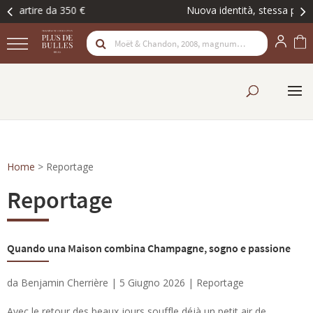
Nuova identità, stessa passione. Scopritela
Home
>
Reportage
Reportage
Quando una Maison combina Champagne, sogno e passione
da
Benjamin Cherrière
|
5 Giugno 2026
|
Reportage
Avec le retour des beaux jours souffle déjà un petit air de