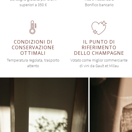
superiori a 350 €
Bonifico bancario
CONDIZIONI DI
IL PUNTO DI
CONSERVAZIONE
RIFERIMENTO
OTTIMALI
DELLO CHAMPAGNE
Temperatura regolata, trasporto
Votato come miglior commerciante
attento
di vini da Gault et Millau