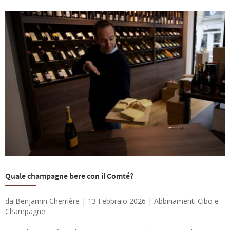
Quale champagne bere con il Comté?
da
Benjamin Cherrière
|
13 Febbraio 2026
|
Abbinamenti Cibo e
Champagne