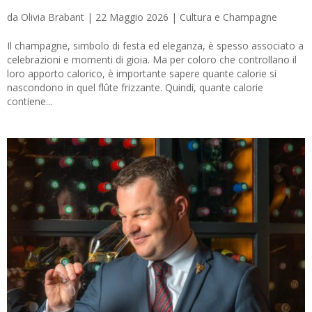
da
Olivia Brabant
|
22 Maggio 2026
|
Cultura e Champagne
Il champagne, simbolo di festa ed eleganza, è spesso associato a
celebrazioni e momenti di gioia. Ma per coloro che controllano il
loro apporto calorico, è importante sapere quante calorie si
nascondono in quel flûte frizzante. Quindi, quante calorie
contiene...