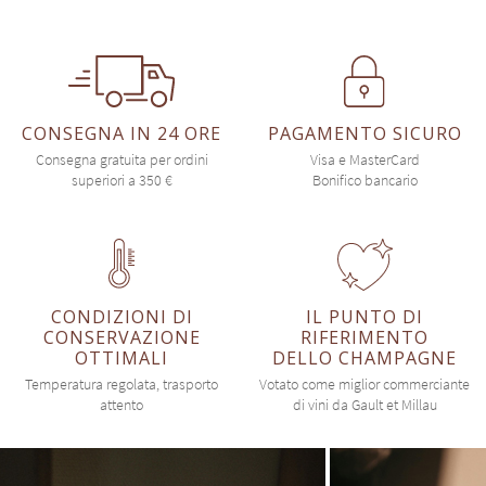
CONSEGNA IN 24 ORE
PAGAMENTO SICURO
Consegna gratuita per ordini
Visa e MasterCard
superiori a 350 €
Bonifico bancario
CONDIZIONI DI
IL PUNTO DI
CONSERVAZIONE
RIFERIMENTO
OTTIMALI
DELLO CHAMPAGNE
Temperatura regolata, trasporto
Votato come miglior commerciante
attento
di vini da Gault et Millau