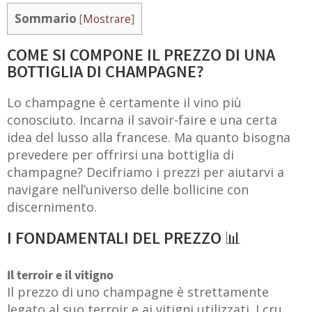
Sommario
[
Mostrare
]
COME SI COMPONE IL PREZZO DI UNA
BOTTIGLIA DI CHAMPAGNE?
Lo champagne è certamente il vino più
conosciuto. Incarna il savoir-faire e una certa
IÙ VENDUTI
idea del lusso alla francese. Ma quanto bisogna
prevedere per offrirsi una bottiglia di
champagne? Decifriamo i prezzi per aiutarvi a
navigare nell’universo delle bollicine con
discernimento.
I FONDAMENTALI DEL PREZZO 📊
Il terroir e il vitigno
Il prezzo di uno champagne è strettamente
legato al suo terroir e ai vitigni utilizzati. I cru