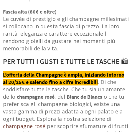
Fascia alta (80€ e oltre)
Le cuvée di prestigio e gli champagne millesimati
si collocano in questa fascia di prezzo. La loro
rarità, eleganza e carattere eccezionale li
rendono gioielli da gustare nei momenti più
memorabili della vita.
PER TUTTI I GUSTI E TUTTE LE TASCHE 🛍️
L’offerta della Champagne è ampia, iniziando intorno
. Di che
ai 20/25€ e salendo fino a cifre incredibili
soddisfare tutte le tasche. Che tu sia un amante
dello
, del
o che tu
champagne rosé
Blanc de Blancs
preferisca gli champagne biologici, esiste una
vasta gamma di prezzi adatta a ogni palato e a
ogni budget. Esplora la nostra selezione di
champagne rosé
per scoprire sfumature di frutti