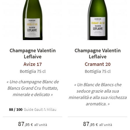
delle cuvée Valentin Leflaive.
Gli champagne Valentin Leflaive offrono un'avventura sensoriale
con come filo conduttore la tensione e la freschezza. Tra le cuvée
Signatures troviamo la cuvée
CV 19
, che incarna l'eleganza e la
complessità dei grandi Blancs de Blancs, e la cuvée
MA 17
, che
unisce la finezza dello Chardonnay alla ricchezza del Pinot Noir.
TI
La gamma diventa poi sempre più precisa e offre un'espressione
Champagne Valentin
Champagne Valentin
autentica di ogni terroir. La cuvée
Leflaive
Le Mesnil-sur-Oger
Leflaive
ne è
l'esempio perfetto, incarnando tutta la mineralità e l'eleganza di
Avize 17
Cramant 20
questo terroir emblematico della Côte des Blancs.
Bottiglia 75 cl
Bottiglia 75 cl
« Uno champagne Blanc de
« Un Blanc de Blancs che
Blancs Grand Cru fruttato,
seduce grazie alla sua
minerale e delicato »
mineralità e alla sua ricchezza
aromatica. »
88 / 100
Guide Gault & Millau
87
87
,95 €
,95 €
all’unità
all’unità