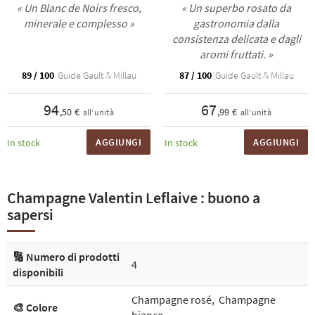
« Un Blanc de Noirs fresco,
« Un superbo rosato da
minerale e complesso »
gastronomia dalla
consistenza delicata e dagli
aromi fruttati. »
89 / 100
Guide Gault & Millau
87 / 100
Guide Gault & Millau
94
67
,50 €
,99 €
all’unità
all’unità
AGGIUNGI
AGGIUNGI
In stock
In stock
Champagne Valentin Leflaive : buono a
sapersi
🔢 Numero di prodotti
4
disponibili
Champagne rosé
,
Champagne
🎨 Colore