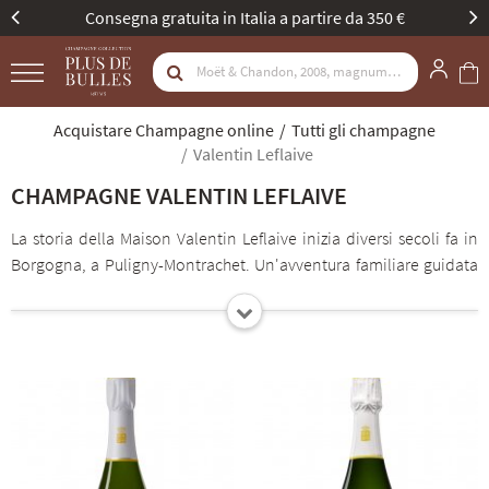
Consegna gratuita in Italia a partire da 350 €
Acquistare Champagne online
Tutti gli champagne
Valentin Leflaive
CHAMPAGNE VALENTIN LEFLAIVE
La storia della Maison Valentin Leflaive inizia diversi secoli fa in
Borgogna, a Puligny-Montrachet. Un'avventura familiare guidata
dall'amore per lo Chardonnay e il Pinot Nero e dalla ricerca della
precisione nell'espressione dei terroir. Dal 2015 questa avventura
continua nella Champagne, a Oger, nel cuore dei grandi terroir
della Côte des Blancs. Il savoir-faire dell'approccio parcellare si
perpetua, dal lavoro in vigna alla vinificazione, e offre un viaggio
inedito alla scoperta dei luoghi e dei cru della Côte des Blancs e
della Montagne de Reims. L'affinamento sui lieviti in vasche o in
botti borgognone contribuisce a rivelare tutta la complessità