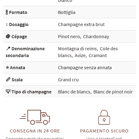
bianco
🍾 Formato
Bottiglia
↕️ Dosaggio
Champagne extra brut
🍇 Cépage
Pinot nero
,
Chardonnay
📍 Denominazione
Montagna di reims
,
Cote des
secondaria
blancs
,
Avize
,
Cramant
⭐ Annata
Champagne senza annata
📏 Scala
Grand cru
💡 Tipo di champagne
Blanc de blancs
,
Blanc de pinot noir
CONSEGNA IN 24 ORE
PAGAMENTO SICURO
Consegna gratuita per ordini
Visa e MasterCard