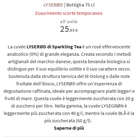
LYSERØD
|
Bottiglia 75 cl
Esaurimento scorte temporaneo
all’unità
25
,95 €
La cuvée
LYSERØD di Sparkling Tea
è un rosé effervescente
TI
analcolico (0%) di grande eleganza. Creata secondo i metodi
artigianali del marchio danese, questa bevanda biologica si
distingue per il suo equilibrio sottile e il suo carattere secco.
Sostenuta dalla struttura tannica del tè Oolong e dalle note
fruttate dell'ibisco, LYSERØD offre un'esperienza di
degustazione raffinata, ideale per accompagnare piatti leggeri e
frutti di mare. Questa cuvée è leggermente zuccherata con 20 g
di zucchero per litro. Nella gamma, la cuvée
LYSEGRØN
è
leggermente più zuccherata con 40 g/l, mentre la cuvée
BLÅ
è la
più zuccherata (60 g/l).
Saperne di più