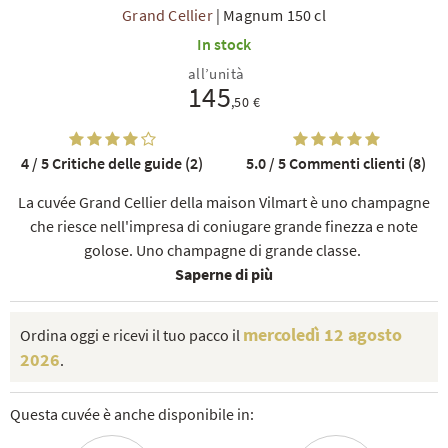
Grand Cellier
|
Magnum 150 cl
In stock
all’unità
145
,50 €
4 / 5
Critiche delle guide (2)
5.0 / 5
Commenti clienti (8)
TI
La cuvée Grand Cellier della maison Vilmart è uno champagne
che riesce nell'impresa di coniugare grande finezza e note
golose. Uno champagne di grande classe.
Saperne di più
mercoledì 12 agosto
Ordina oggi e ricevi il tuo pacco il
2026
.
Questa cuvée è anche disponibile in: