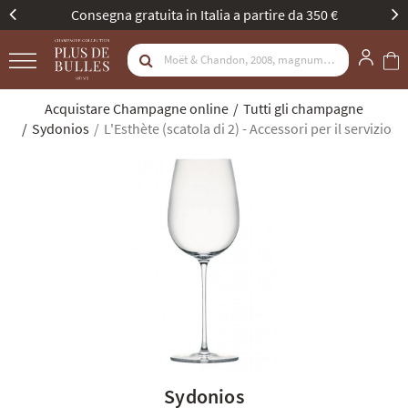
gna gratuita in Italia a partire da 350 €
Nuova id
Acquistare Champagne online
Tutti gli champagne
Sydonios
L'Esthète (scatola di 2) - Accessori per il servizio
Sydonios