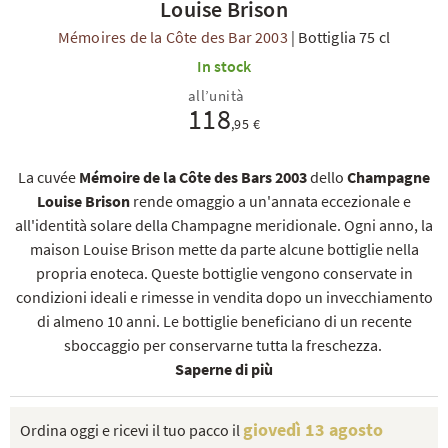
Louise Brison
Mémoires de la Côte des Bar 2003
|
Bottiglia 75 cl
In stock
all’unità
118
,95 €
TI
La cuvée
Mémoire de la Côte des Bars 2003
dello
Champagne
Louise Brison
rende omaggio a un'annata eccezionale e
all'identità solare della Champagne meridionale. Ogni anno, la
maison Louise Brison mette da parte alcune bottiglie nella
propria enoteca. Queste bottiglie vengono conservate in
condizioni ideali e rimesse in vendita dopo un invecchiamento
di almeno 10 anni. Le bottiglie beneficiano di un recente
sboccaggio per conservarne tutta la freschezza.
Saperne di più
giovedì 13 agosto
Ordina oggi e ricevi il tuo pacco il