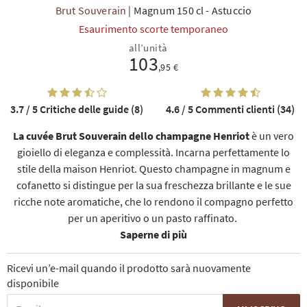
Brut Souverain
|
Magnum 150 cl
-
Astuccio
Esaurimento scorte temporaneo
all’unità
103
,95 €
3.7 / 5
Critiche delle guide (8)
4.6 / 5
Commenti clienti (34)
TI
La cuvée Brut Souverain dello champagne Henriot
è un vero
gioiello di eleganza e complessità. Incarna perfettamente lo
stile della maison Henriot. Questo champagne in magnum e
cofanetto si distingue per la sua freschezza brillante e le sue
ricche note aromatiche, che lo rendono il compagno perfetto
per un aperitivo o un pasto raffinato.
Saperne di più
Ricevi un’e-mail quando il prodotto sarà nuovamente
disponibile