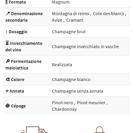
🍾 Formato
Magnum
📍 Denominazione
Montagna di reims
,
Cote des blancs
,
secondaria
Avize
,
Cramant
↕️ Dosaggio
Champagne brut
⏳ Invecchiamento
Champagne invecchiato in vasche
del vino
🔎 Fermentazione
Realizzata
malolattica
🎨 Colore
Champagne bianco
⭐ Annata
Champagne senza annata
Pinot nero
,
Pinot meunier
,
🍇 Cépage
Chardonnay