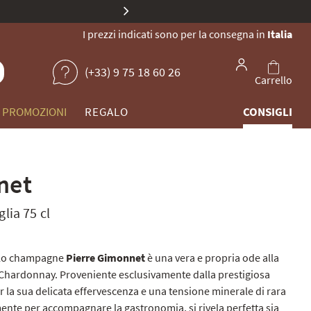
ne di champagne unici.
I prezzi indicati sono per la consegna in
Italia
(+33) 9 75 18 60 26
Carrello
PROMOZIONI
REGALO
CONSIGLI
net
glia 75 cl
lo champagne
Pierre Gimonnet
è una vera e propria ode alla
o Chardonnay. Proveniente esclusivamente dalla prestigiosa
er la sua delicata effervescenza e una tensione minerale di rara
ente per accompagnare la gastronomia, si rivela perfetta sia