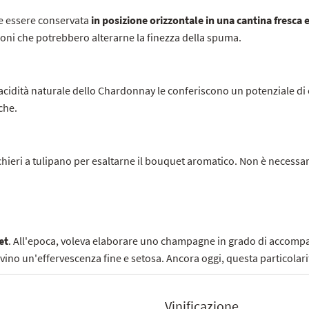
ve essere conservata
in posizione orizzontale in una cantina fresca 
zioni che potrebbero alterarne la finezza della spuma.
l'acidità naturale dello Chardonnay le conferiscono un potenziale d
che.
cchieri a tulipano per esaltarne il bouquet aromatico. Non è necessa
et
. All'epoca, voleva elaborare uno champagne in grado di accompagn
o vino un'effervescenza fine e setosa. Ancora oggi, questa particol
Vinificazione