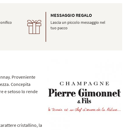
O
MESSAGGIO REGALO
onifico
Lascia un piccolo messaggio nel
tuo pacco
donnay. Proveniente
rezza. Concepita
are e setoso lo rende
arattere cristallino, la