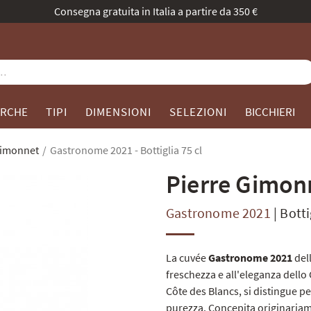
à evolve: stessa passione, nuovo volto. Scoprite la nostra collezio
RCHE
TIPI
DIMENSIONI
SELEZIONI
BICCHIERI
Gimonnet
Gastronome 2021 - Bottiglia 75 cl
Pierre Gimon
Gastronome 2021
|
Botti
La cuvée
Gastronome 2021
del
freschezza e all'eleganza dell
Côte des Blancs, si distingue p
purezza. Concepita originariam