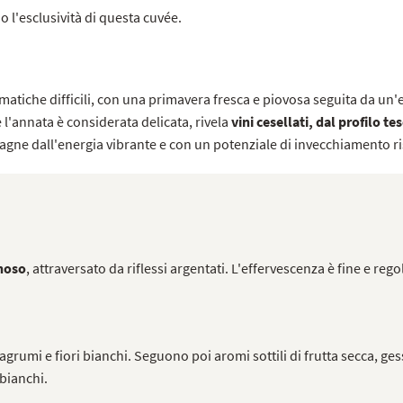
o l'esclusività di questa cuvée.
matiche difficili, con una primavera fresca e piovosa seguita da un'e
 l'annata è considerata delicata, rivela
vini cesellati, dal profilo te
gne dall'energia vibrante e con un potenziale di invecchiamento ri
inoso
, attraversato da riflessi argentati. L'effervescenza è fine e reg
grumi e fiori bianchi. Seguono poi aromi sottili di frutta secca, gess
 bianchi.