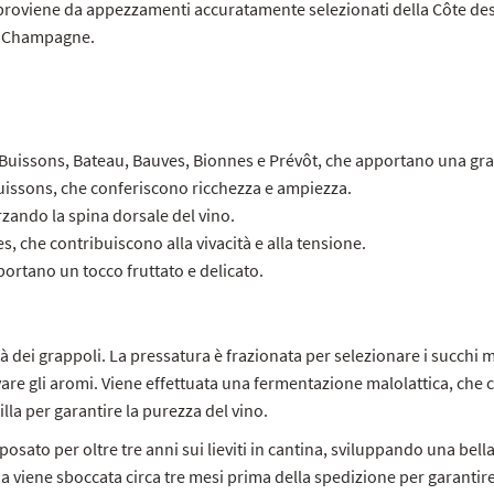
proviene da appezzamenti accuratamente selezionati della Côte des 
la Champagne.
uissons, Bateau, Bauves, Bionnes e Prévôt, che apportano una gra
uissons, che conferiscono ricchezza e ampiezza.
rzando la spina dorsale del vino.
 che contribuiscono alla vivacità e alla tensione.
portano un tocco fruttato e delicato.
 dei grappoli. La pressatura è frazionata per selezionare i succhi 
are gli aromi. Viene effettuata una fermentazione malolattica, che 
illa per garantire la purezza del vino.
posato per oltre tre anni sui lieviti in cantina, sviluppando una bel
lia viene sboccata circa tre mesi prima della spedizione per garanti