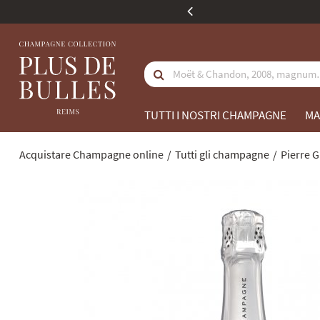
 €
La nostra identit
TUTTI I NOSTRI CHAMPAGNE
MA
Acquistare Champagne online
Tutti gli champagne
Pierre 