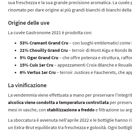
sua freschezza e la sua grande precisione aromatica. La cuvée 
rinomato per dare origine ai più grandi bianchi di bianchi del
Origine delle uve
La cuvée Gastronome 2021 è prodotta con:
53% Cramant Grand Cru
– con luoghi emblematici come B
21% Chouilly Grand Cru
– terroir di Mont Aigu e Ronds B
5% Oger Grand Cru
– che offre potenza e struttura, raffo
15% Cuis 1er Cru
– appezzamenti Croix-Blanche e Roualles,
6% Vertus 1er Cru
– terroir Justices e Faucherets, che ap
La vinificazione
La vendemmia viene effettuata a mano per preservare l'integrità
alcolica viene condotta a temperatura controllata
per preserv
mesi in vasche, con
stabilizzazione a freddo
e filtrazione su arg
La sboccatura è avvenuta nell'aprile 2022 e le bottiglie hanno ri
un Extra-Brut equilibrato tra freschezza e golosità. Ogni bottig