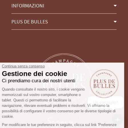
INFORMAZIONI
PLUS DE BULLES
Continua senza consenso
Gestione dei cookie
Ci prendiamo cura dei nostri utenti
Quando consultate il nostro sito, i cookie vengono
memorizzati sul vostro computer, smartphone o
tablet. Questi ci permettono di facilitare la
Un consiglio?
navigazione, rilevare eventuali problemi e risolverli. Vi offriamo la
possibilità di configurare il vostro consenso per le diverse tipologie di
Seguici !
cookie.
Per modificare le tue preferenze in seguito, clicca sul link 'Preferenze