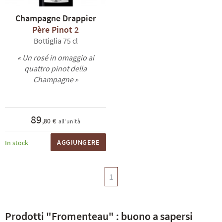
Champagne Drappier
Père Pinot 2
Bottiglia 75 cl
« Un rosé in omaggio ai
quattro pinot della
Champagne »
TI
89
,80 €
all’unità
AGGIUNGERE
In stock
1
Prodotti "Fromenteau" : buono a sapersi