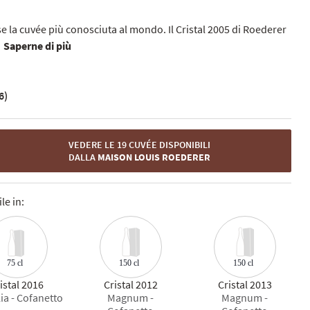
rse la cuvée più conosciuta al mondo. Il Cristal 2005 di
Roederer
Saperne di più
6)
VEDERE LE 19 CUVÉE DISPONIBILI
DALLA
MAISON LOUIS ROEDERER
le in:
150 cl
150 cl
75 cl
istal 2016
Cristal 2012
Cristal 2013
lia - Cofanetto
Magnum -
Magnum -