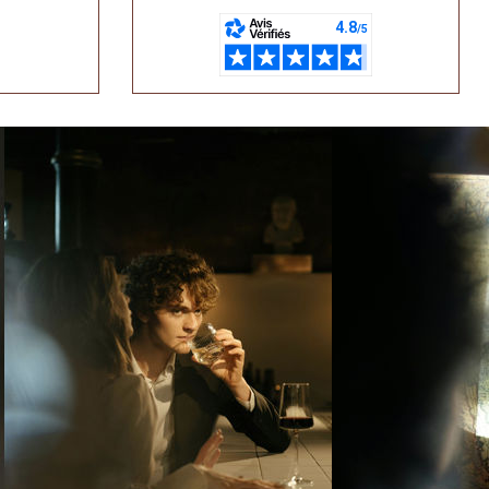
Il Vostro Sommelier
Vi aiuto a trovare lo champagne ideale
Benvenuti in Champagne. 🥂
Sono il vostro Sommelier Plus-de-Bulles. Dalle
Grandi Case ai rari Vignerons, ho selezionato il
meglio per voi, spedito direttamente da Reims.
Cercate un messaggio regalo personalizzato
per un dono speciale o un Dosaggio Zero per il
vostro aperitivo?