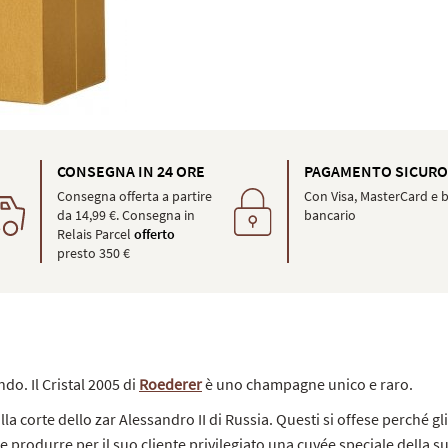
CONSEGNA IN 24 ORE
PAGAMENTO SICUR
Consegna offerta a partire
Con Visa, MasterCard e b
da 14,99 €. Consegna in
bancario
Relais Parcel
offerto
presto 350 €
do. Il Cristal 2005 di
Roederer
è uno champagne unico e raro.
 corte dello zar Alessandro II di Russia. Questi si offese perché gli
 produrre per il suo cliente privilegiato una cuvée speciale della s