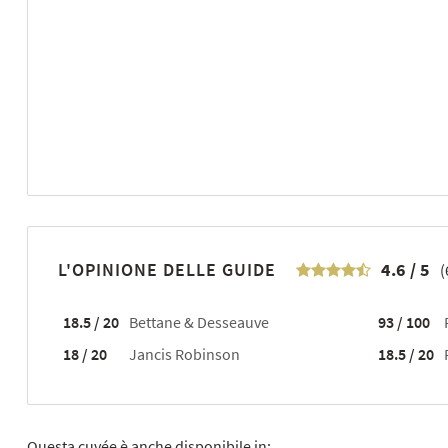
L'OPINIONE DELLE GUIDE
4.6
/
5
(
18.5 / 20
Bettane & Desseauve
93 / 100
18 / 20
Jancis Robinson
18.5 / 20
Questa cuvée è anche disponibile in: