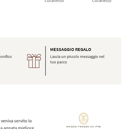
Cofanetto
Cofanetto
O
MESSAGGIO REGALO
onifico
Lascia un piccolo messaggio nel
tuo pacco
 veniva servito lo
ua annata migliore,