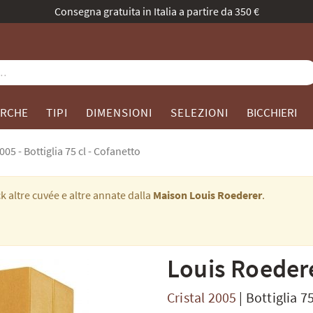
 evolve: stessa passione, nuovo volto. Scoprite la nostra collezione
RCHE
TIPI
DIMENSIONI
SELEZIONI
BICCHIERI
005 - Bottiglia 75 cl - Cofanetto
 altre cuvée e altre annate dalla
Maison Louis Roederer
.
Louis Roeder
Cristal 2005
|
Bottiglia 75