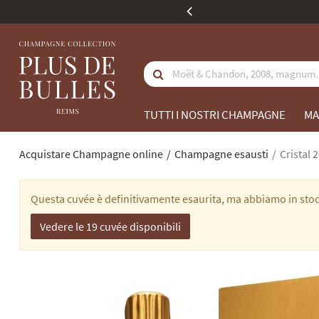
€
La nostra identità
TUTTI I NOSTRI CHAMPAGNE
MA
Acquistare Champagne online
Champagne esausti
Cristal 2
Questa cuvée è definitivamente esaurita, ma abbiamo in stock
Vedere le 19 cuvée disponibili