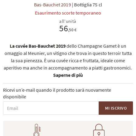
Bas-Bauchet 2019
|
Bottiglia 75 cl
Esaurimento scorte temporaneo
all’unità
56
,50 €
La cuvée Bas-Bauchet 2019
dello Champagne Gamet è un
TI
omaggio al Meunier, un vitigno che trova in questo terroir tutta
la sua pienezza. È una cuvée ricca e fruttata, ideale come
aperitivo ma anche in accompagnamento a piatti gastronomici.
Saperne di più
Ricevi un’e-mail quando il prodotto sarà nuovamente
disponibile
MI ISCRIVO