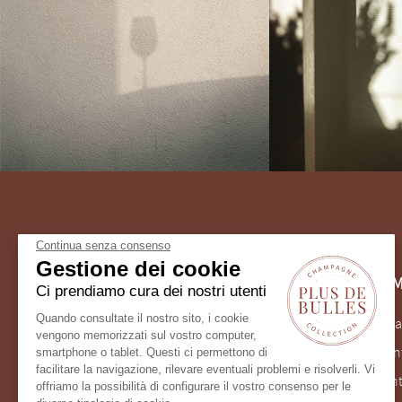
Continua senza consenso
Gestione dei cookie
ASSISTENZA CLIENTI
INFORM
Ci prendiamo cura dei nostri utenti
Quando consultate il nostro sito, i cookie
(+33) 9 75 18 60 26
Consegna
vengono memorizzati sul vostro computer,
Dal lunedì al venerdì
Il mio con
smartphone o tablet. Questi ci permettono di
facilitare la navigazione, rilevare eventuali problemi e risolverli. Vi
client@plus-de-bulles.com
Pagament
offriamo la possibilità di configurare il vostro consenso per le