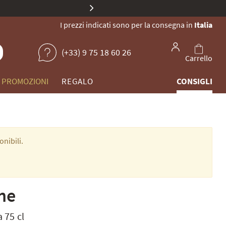
, nuovo volto. Scoprite la nostra collezione di champagne unici.
I prezzi indicati sono per la consegna in
Italia
(+33) 9 75 18 60 26
Carrello
PROMOZIONI
REGALO
CONSIGLI
nibili.
he
a 75 cl