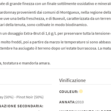
vée di grande finezza con un finale sottilmente ossidativo e mineral
hardonnay provenienti dai comuni di Montgueux, nella regione dell
ue uve una bella freschezza, e di Buxeuil, caratterizzata da un terren
ttari della tenuta, sono coltivate in modo biodinamico.
n dosaggio Extra-Brut di 1,6 g/L per preservare tutta la tensione 
i molto freddi, poi a partire da marzo le temperature si sono abbassa
i settembre ha asciugato il terreno dopo un'estate burrascosa. La mat
a, tostatura e mandorla amara.
Vinificazione
COULEUR:
y (50%)
Pinot Noir (50%)
ANNATA:
2010
AZIONE SECONDARIA: