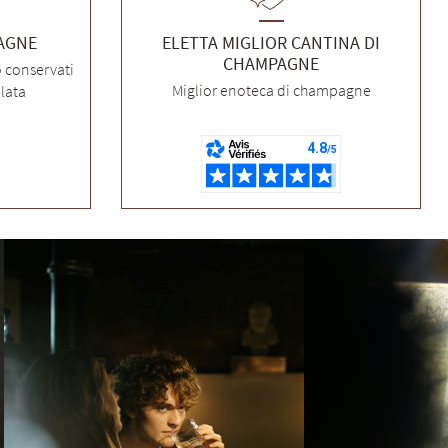
PAGNE
ELETTA MIGLIOR CANTINA DI
CHAMPAGNE
o conservati
Miglior enoteca di champagne
lata
Il Vostro Sommelier
Vi aiuto a trovare lo champagne ideale
Benvenuti in Champagne. 🥂
Sono il vostro Sommelier Plus-de-Bulles. Dalle