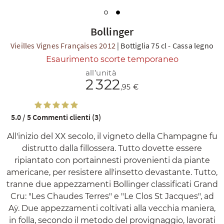
Bollinger
Vieilles Vignes Françaises 2012
|
Bottiglia 75 cl
-
Cassa legno
Esaurimento scorte temporaneo
all’unità
2 322
TI
,95 €
5.0 / 5
Commenti clienti (3)
All'inizio del XX secolo, il vigneto della Champagne fu
distrutto dalla fillossera. Tutto dovette essere
ripiantato con portainnesti provenienti da piante
americane, per resistere all'insetto devastante. Tutto,
tranne due appezzamenti Bollinger classificati Grand
Cru: "Les Chaudes Terres" e "Le Clos St Jacques", ad
Aÿ. Due appezzamenti coltivati alla vecchia maniera,
in folla, secondo il metodo del provignaggio, lavorati