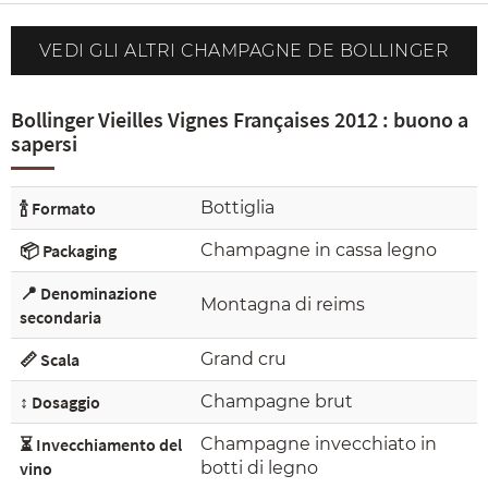
VEDI GLI ALTRI CHAMPAGNE DE BOLLINGER
Bollinger Vieilles Vignes Françaises 2012 : buono a
sapersi
🍾 Formato
Bottiglia
📦 Packaging
Champagne in cassa legno
📍 Denominazione
Montagna di reims
secondaria
📏 Scala
Grand cru
↕️ Dosaggio
Champagne brut
⏳ Invecchiamento del
Champagne invecchiato in
vino
botti di legno